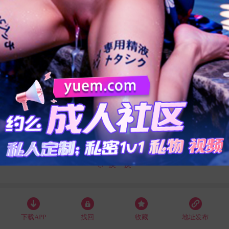
49
93
54
95
换一换
下载APP
找回
收藏
地址发布